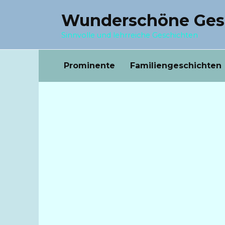
Перейти
Wunderschöne Ges
к
содержанию
Sinnvolle und lehrreiche Geschichten
Prominente
Familiengeschichten