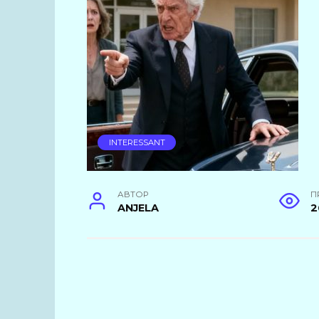
INTERESSANT
АВТОР
П
ANJELA
2