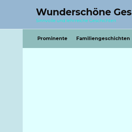
Перейти
Wunderschöne Ges
к
содержанию
Sinnvolle und lehrreiche Geschichten
Prominente
Familiengeschichten