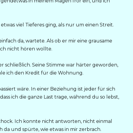
 Irgendetwas in meinem Magen fror ein, und ich
etwas viel Tieferes ging, als nur um einen Streit.
 einfach da, wartete. Als ob er mir eine grausame
ch nicht hören wollte.
er schließlich. Seine Stimme war härter geworden,
le ich den Kredit für die Wohnung.
passiert wäre. In einer Beziehung ist jeder für sich
 dass ich die ganze Last trage, während du so lebst,
chock. Ich konnte nicht antworten, nicht einmal
h da und spürte, wie etwas in mir zerbrach.