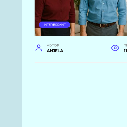
INTERESSANT
АВТОР
П
ANJELA
11