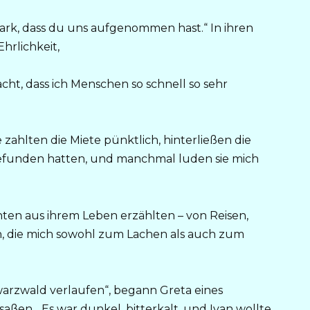
Mark, dass du uns aufgenommen hast.“ In ihren
hrlichkeit,
acht, dass ich Menschen so schnell so sehr
 zahlten die Miete pünktlich, hinterließen die
rgefunden hatten, und manchmal luden sie mich
hten aus ihrem Leben erzählten – von Reisen,
, die mich sowohl zum Lachen als auch zum
warzwald verlaufen“, begann Greta eines
aßen. „Es war dunkel, bitterkalt, und Ivan wollte