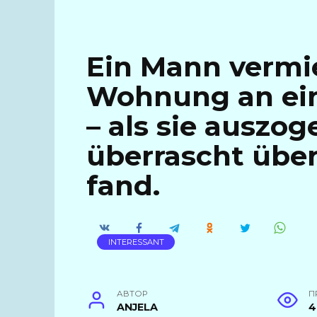
Ein Mann vermie
Wohnung an ein
– als sie auszog
überrascht über
fand.
INTERESSANT
АВТОР
П
ANJELA
4