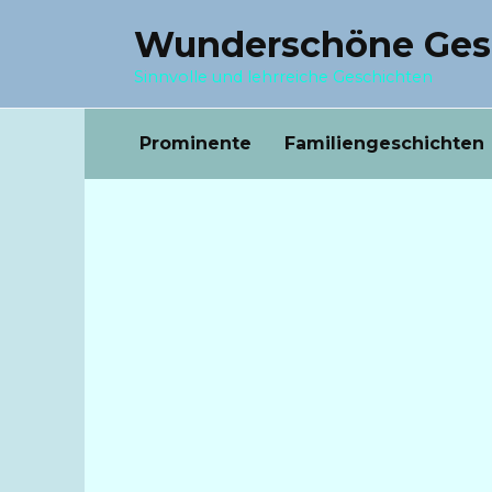
Перейти
Wunderschöne Ges
к
содержанию
Sinnvolle und lehrreiche Geschichten
Prominente
Familiengeschichten