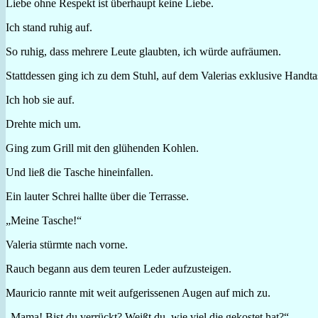
Liebe ohne Respekt ist überhaupt keine Liebe.
Ich stand ruhig auf.
So ruhig, dass mehrere Leute glaubten, ich würde aufräumen.
Stattdessen ging ich zu dem Stuhl, auf dem Valerias exklusive Handta
Ich hob sie auf.
Drehte mich um.
Ging zum Grill mit den glühenden Kohlen.
Und ließ die Tasche hineinfallen.
Ein lauter Schrei hallte über die Terrasse.
„Meine Tasche!“
Valeria stürmte nach vorne.
Rauch begann aus dem teuren Leder aufzusteigen.
Mauricio rannte mit weit aufgerissenen Augen auf mich zu.
„Mama! Bist du verrückt? Weißt du, wie viel die gekostet hat?“