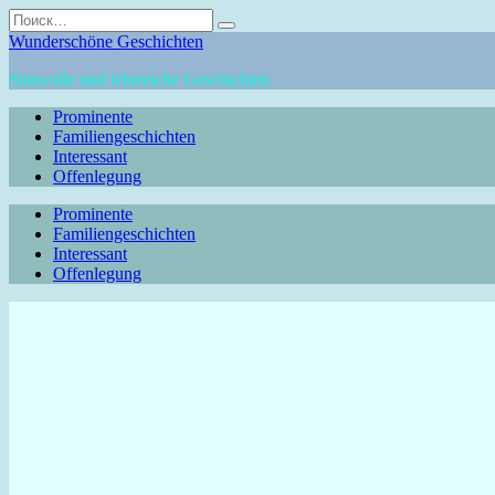
Перейти
Search
к
for:
Wunderschöne Geschichten
содержанию
Sinnvolle und lehrreiche Geschichten
Prominente
Familiengeschichten
Interessant
Offenlegung
Prominente
Familiengeschichten
Interessant
Offenlegung