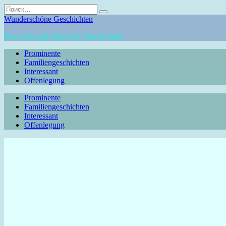
Перейти
Search
к
for:
Wunderschöne Geschichten
содержанию
Sinnvolle und lehrreiche Geschichten
Prominente
Familiengeschichten
Interessant
Offenlegung
Prominente
Familiengeschichten
Interessant
Offenlegung