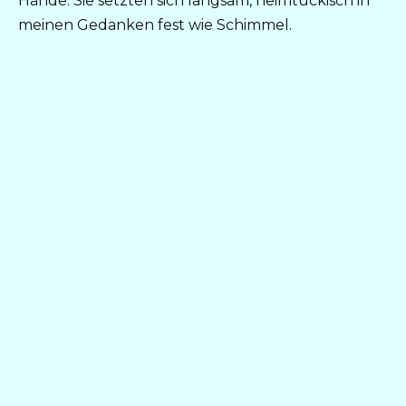
Hände. Sie setzten sich langsam, heimtückisch in
meinen Gedanken fest wie Schimmel.