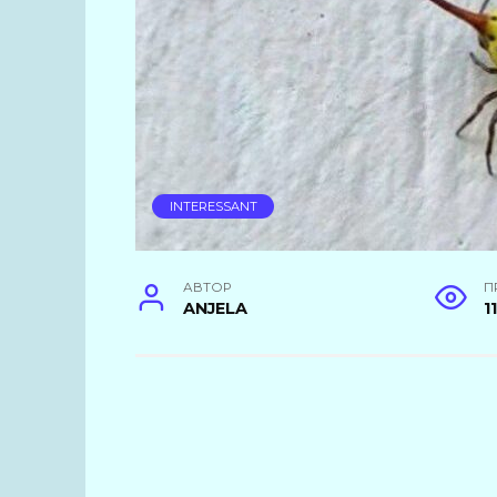
INTERESSANT
АВТОР
П
ANJELA
1