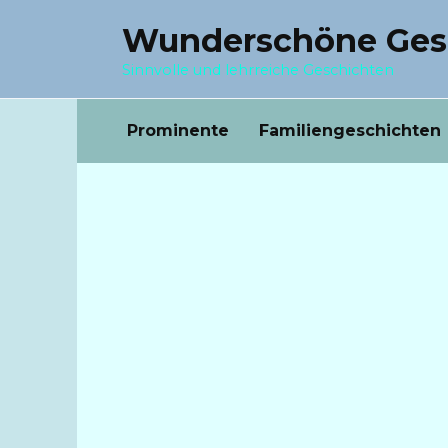
Перейти
Wunderschöne Ges
к
содержанию
Sinnvolle und lehrreiche Geschichten
Prominente
Familiengeschichten