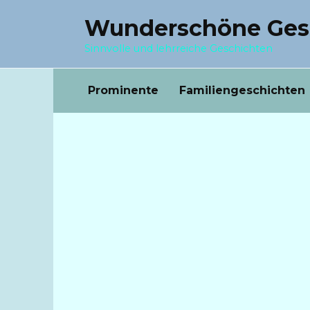
Перейти
Wunderschöne Ges
к
содержанию
Sinnvolle und lehrreiche Geschichten
Prominente
Familiengeschichten