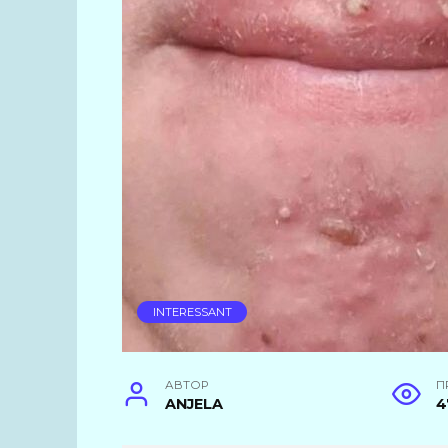
INTERESSANT
АВТОР
П
ANJELA
4