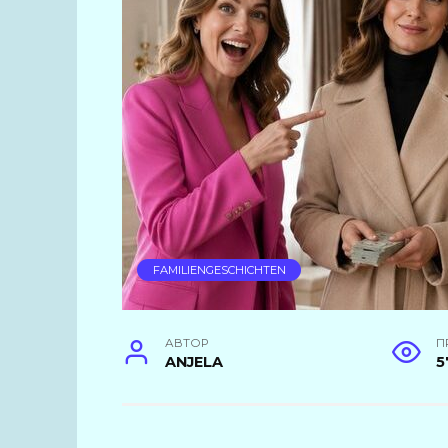
FAMILIENGESCHICHTEN
АВТОР
П
ANJELA
5