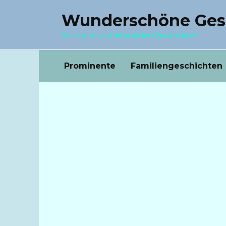
Перейти
Wunderschöne Ges
к
содержанию
Sinnvolle und lehrreiche Geschichten
Prominente
Familiengeschichten