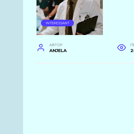
INTERESSANT
АВТОР
П
ANJELA
2