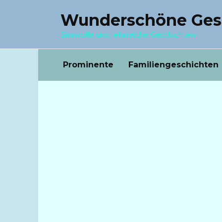
Перейти
Wunderschöne Ges
к
содержанию
Sinnvolle und lehrreiche Geschichten
Prominente
Familiengeschichten