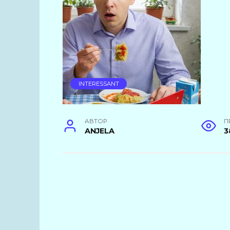
INTERESSANT
АВТОР
П
ANJELA
3