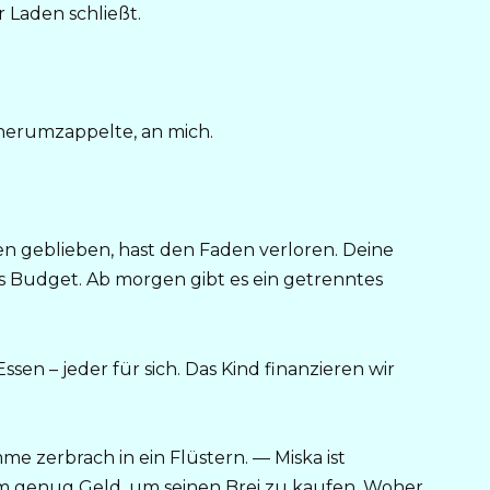
 Laden schließt.
herumzappelte, an mich.
n geblieben, hast den Faden verloren. Deine
s Budget. Ab morgen gibt es ein getrenntes
sen – jeder für sich. Das Kind finanzieren wir
e zerbrach in ein Flüstern. — Miska ist
m genug Geld, um seinen Brei zu kaufen. Woher