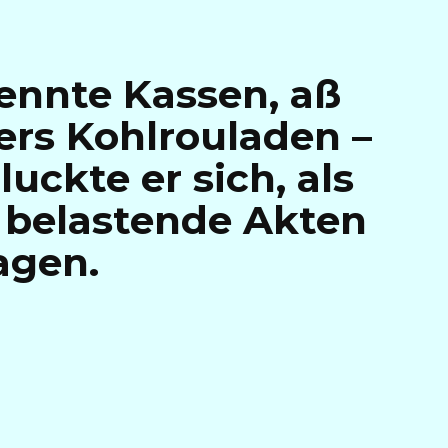
rennte Kassen, aß
rs Kohlrouladen –
uckte er sich, als
 belastende Akten
agen.