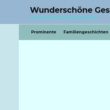
Перейти
Wunderschöne Ges
к
содержанию
Sinnvolle und lehrreiche Geschichten
Prominente
Familiengeschichten