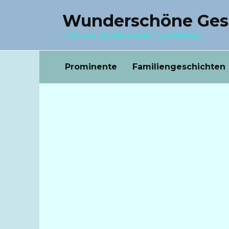
Перейти
Wunderschöne Ges
к
содержанию
Sinnvolle und lehrreiche Geschichten
Prominente
Familiengeschichten