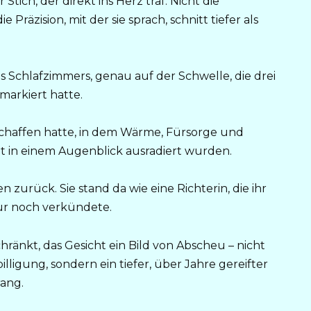
 Stich, der direkt ins Herz traf. Nicht die
ie Präzision, mit der sie sprach, schnitt tiefer als
s Schlafzimmers, genau auf der Schwelle, die drei
markiert hatte.
schaffen hatte, in dem Wärme, Fürsorge und
zt in einem Augenblick ausradiert wurden.
n zurück. Sie stand da wie eine Richterin, die ihr
nur noch verkündete.
hränkt, das Gesicht ein Bild von Abscheu – nicht
illigung, sondern ein tiefer, über Jahre gereifter
rang.