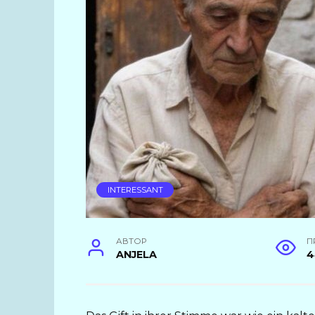
INTERESSANT
АВТОР
П
ANJELA
4