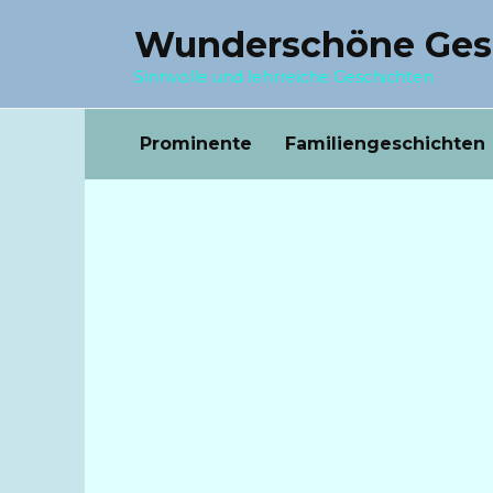
Перейти
Wunderschöne Ges
к
содержанию
Sinnvolle und lehrreiche Geschichten
Prominente
Familiengeschichten