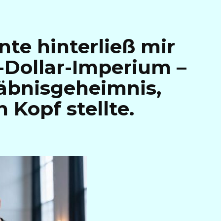
nte hinterließ mir
n-Dollar-Imperium –
äbnisgeheimnis,
n Kopf stellte.