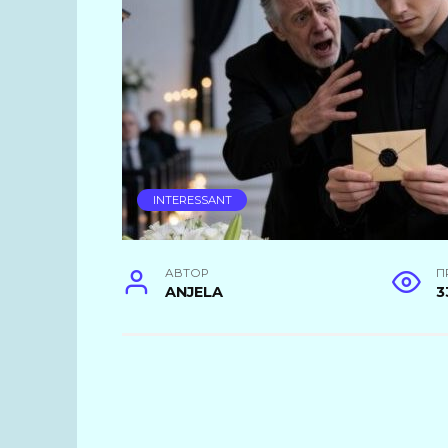
INTERESSANT
АВТОР
П
ANJELA
3