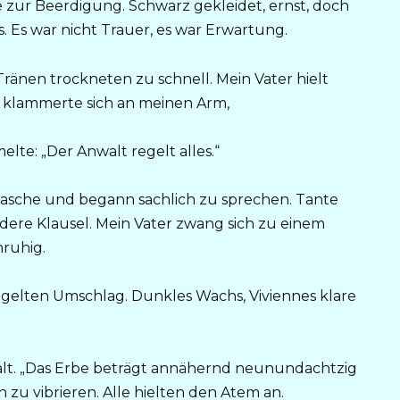
lie zur Beerdigung. Schwarz gekleidet, ernst, doch
 Es war nicht Trauer, es war Erwartung.
ränen trockneten zu schnell. Mein Vater hielt
nd klammerte sich an meinen Arm,
rmelte: „Der Anwalt regelt alles.“
ntasche und begann sachlich zu sprechen. Tante
dere Klausel. Mein Vater zwang sich zu einem
nruhig.
egelten Umschlag. Dunkles Wachs, Viviennes klare
walt. „Das Erbe beträgt annähernd neunundachtzig
n zu vibrieren. Alle hielten den Atem an.