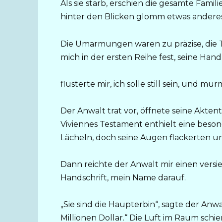
Als sie starb, erschien die gesamte Fami
hinter den Blicken glomm etwas anderes.
Die Umarmungen waren zu präzise, die T
mich in der ersten Reihe fest, seine Ha
flüsterte mir, ich solle still sein, und mu
Der Anwalt trat vor, öffnete seine Akte
Viviennes Testament enthielt eine beson
Lächeln, doch seine Augen flackerten u
Dann reichte der Anwalt mir einen versi
Handschrift, mein Name darauf.
„Sie sind die Haupterbin“, sagte der An
Millionen Dollar.“ Die Luft im Raum schie