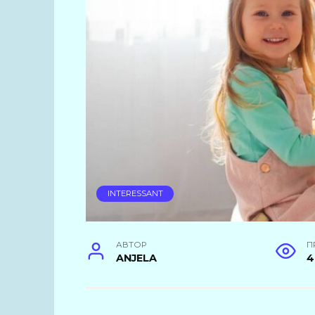
INTERESSANT
АВТОР
П
ANJELA
4