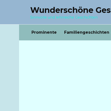
Перейти
Wunderschöne Ges
к
содержанию
Sinnvolle und lehrreiche Geschichten
Prominente
Familiengeschichten