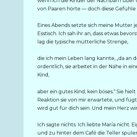
wenn ich die Kinder der Nachbarn über 
von Paaren hörte — doch diese Gefühle 
Eines Abends setzte sich meine Mutter je
Esstisch. Ich sah ihr an, dass etwas bevo
lag die typische mütterliche Strenge,
die ich mein Leben lang kannte, „da an de
ordentlich, sie arbeitet in der Nähe in ei
Kind,
aber ein gutes Kind, kein böses.“ Sie hiel
Reaktion sie von mir erwartete, und fügt
wird gut für dich sein. Und mein Herz 
Ich sagte nichts. Ich liebte María nicht. 
und zu hinter dem Café die Teller spüle