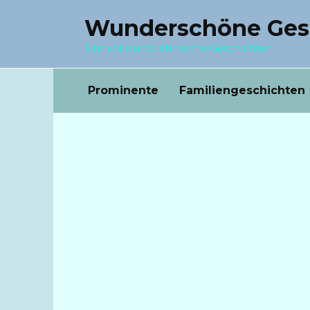
Перейти
Wunderschöne Ges
к
содержанию
Sinnvolle und lehrreiche Geschichten
Prominente
Familiengeschichten