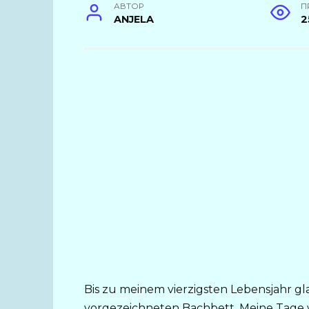
АВТОР
П
ANJELA
2
Bis zu meinem vierzigsten Lebensjahr gla
vorgezeichneten Bachbett. Meine Tage 