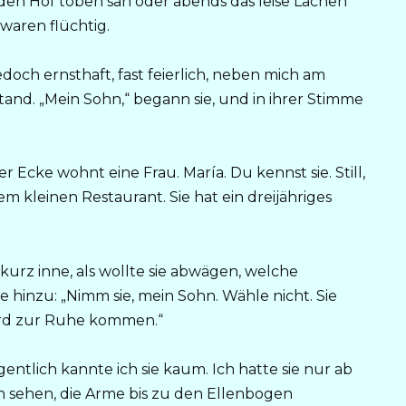
den Hof toben sah oder abends das leise Lachen
waren flüchtig.
doch ernsthaft, fast feierlich, neben mich am
rstand. „Mein Sohn,“ begann sie, und in ihrer Stimme
r Ecke wohnt eine Frau. María. Du kennst sie. Still,
nem kleinen Restaurant. Sie hat ein dreijähriges
t kurz inne, als wollte sie abwägen, welche
e hinzu: „Nimm sie, mein Sohn. Wähle nicht. Sie
wird zur Ruhe kommen.“
Eigentlich kannte ich sie kaum. Ich hatte sie nur ab
n sehen, die Arme bis zu den Ellenbogen