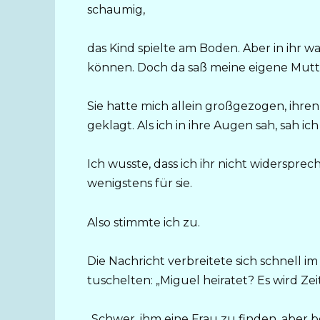
schaumig,
das Kind spielte am Boden. Aber in ihr w
können. Doch da saß meine eigene Mutter,
Sie hatte mich allein großgezogen, ihr
geklagt. Als ich in ihre Augen sah, sah i
Ich wusste, dass ich ihr nicht widerspre
wenigstens für sie.
Also stimmte ich zu.
Die Nachricht verbreitete sich schnell i
tuschelten: „Miguel heiratet? Es wird Ze
„Schwer, ihm eine Frau zu finden, aber b