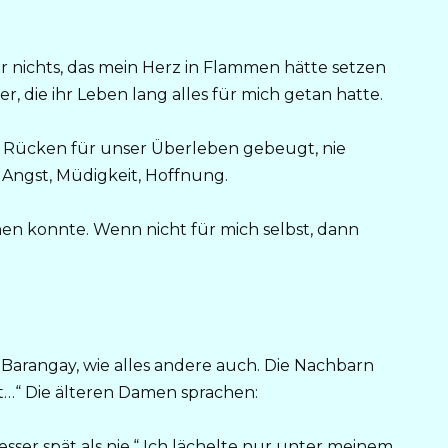
ar nichts, das mein Herz in Flammen hätte setzen
 die ihr Leben lang alles für mich getan hatte.
en Rücken für unser Überleben gebeugt, nie
ch Angst, Müdigkeit, Hoffnung.
chen konnte. Wenn nicht für mich selbst, dann
m Barangay, wie alles andere auch. Die Nachbarn
it…“ Die älteren Damen sprachen:
esser spät als nie.“ Ich lächelte nur unter meinem