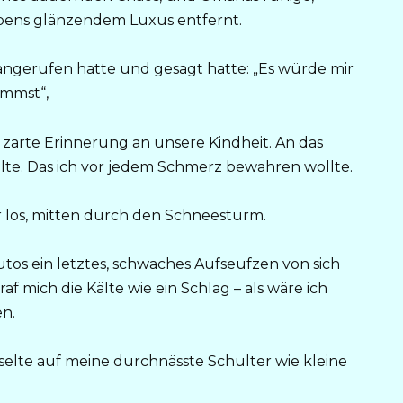
pens glänzendem Luxus entfernt.
angerufen hatte und gesagt hatte: „Es würde mir
ommst“,
e zarte Erinnerung an unsere Kindheit. An das
te. Das ich vor jedem Schmerz bewahren wollte.
r los, mitten durch den Schneesturm.
tos ein letztes, schwaches Aufseufzen von sich
af mich die Kälte wie ein Schlag – als wäre ich
en.
sselte auf meine durchnässte Schulter wie kleine