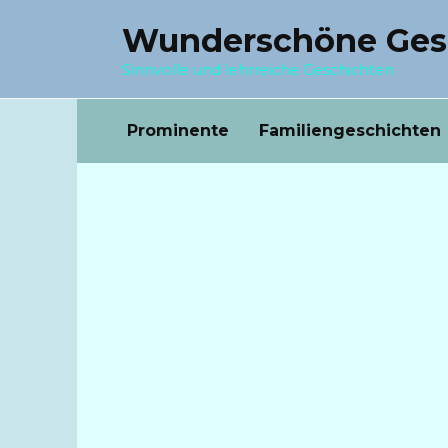
Перейти
Wunderschöne Ges
к
содержанию
Sinnvolle und lehrreiche Geschichten
Prominente
Familiengeschichten