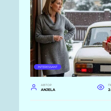
INTERESSANT
АВТОР
П
ANJELA
2