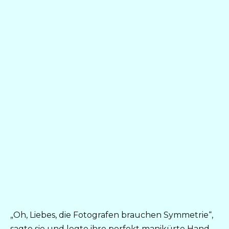
„Oh, Liebes, die Fotografen brauchen Symmetrie“,
sagte sie und legte ihre perfekt manikürte Hand