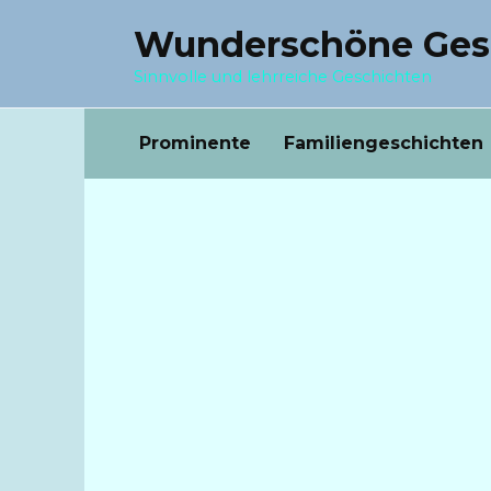
Перейти
Wunderschöne Ges
к
содержанию
Sinnvolle und lehrreiche Geschichten
Prominente
Familiengeschichten