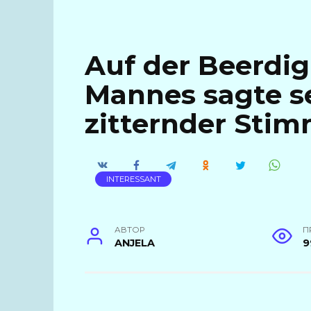
Auf der Beerdi
Mannes sagte s
zitternder Sti
INTERESSANT
АВТОР
П
ANJELA
9